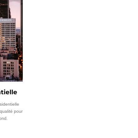
tielle
identielle
 qualité pour
fond.