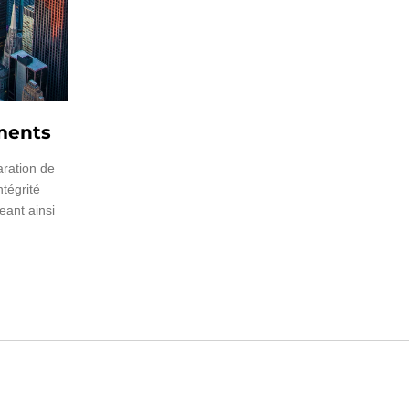
ments
aration de
ntégrité
eant ainsi